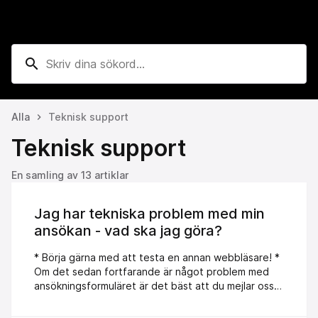
search
Alla
Teknisk support
keyboard_arrow_right
Teknisk support
En samling av 13 artiklar
Jag har tekniska problem med min
ansökan - vad ska jag göra?
* Börja gärna med att testa en annan webbläsare! *
Om det sedan fortfarande är något problem med
ansökningsformuläret är det bäst att du mejlar oss
på info@berghs.se så ser vi till att rätt person
hjälper dig. * Glöm inte att uppe namn, mejladress,