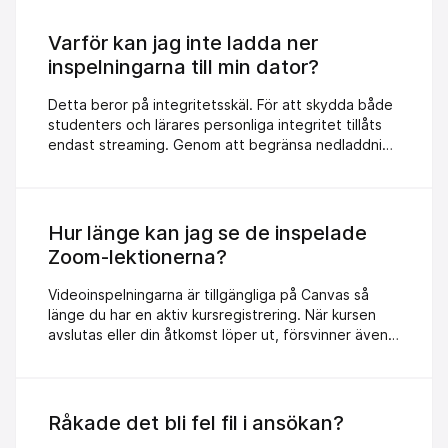
mobilnummer och vilken utbildning det gäller. *
Bifoga gärna en skärmdump.
Varför kan jag inte ladda ner
inspelningarna till min dator?
Detta beror på integritetsskäl. För att skydda både
studenters och lärares personliga integritet tillåts
endast streaming. Genom att begränsa nedladdning
säkerställer vi att materialet inte sprids utanför
kursens ramar.
Hur länge kan jag se de inspelade
Zoom-lektionerna?
Videoinspelningarna är tillgängliga på Canvas så
länge du har en aktiv kursregistrering. När kursen
avslutas eller din åtkomst löper ut, försvinner även
möjligheten att se materialet.
Råkade det bli fel fil i ansökan?