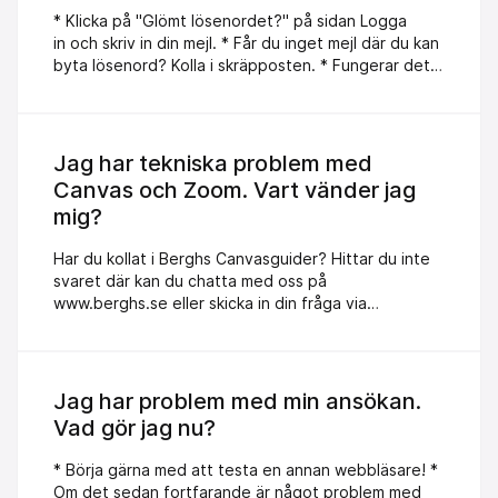
* Klicka på "Glömt lösenordet?" på sidan Logga
in och skriv in din mejl. * Får du inget mejl där du kan
byta lösenord? Kolla i skräpposten. * Fungerar det
ändå inte? Kontakta kursens utbildningskoordinator,
chatta med oss eller använd Kontaktformuläret nere
till höger på din skärm.
Jag har tekniska problem med
Canvas och Zoom. Vart vänder jag
mig?
Har du kollat i Berghs Canvasguider? Hittar du inte
svaret där kan du chatta med oss på
www.berghs.se eller skicka in din fråga via
kontaktformuläret. Bifoga gärna en skärmdump. Det
gör det lättare för dig och för oss att felsöka.
Tycker du att det är svårt att ta en skärmdump? Du
kan även fota av din skärm med din mobil.
Jag har problem med min ansökan.
Vad gör jag nu?
* Börja gärna med att testa en annan webbläsare! *
Om det sedan fortfarande är något problem med