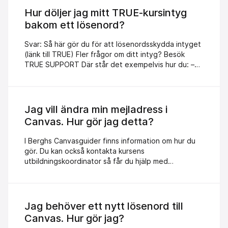
Hur döljer jag mitt TRUE-kursintyg
bakom ett lösenord?
Svar: Så här gör du för att lösenordsskydda intyget
(länk till TRUE) Fler frågor om ditt intyg? Besök
TRUE SUPPORT Där står det exempelvis hur du: –
laddar ner ditt intyg – lägger till TRUE-dokument
som merit på LinkedIn. Hittar du inte svaret hos
TRUE? Kontakta då oss på Berghs!
Jag vill ändra min mejladress i
Canvas. Hur gör jag detta?
I Berghs Canvasguider finns information om hur du
gör. Du kan också kontakta kursens
utbildningskoordinator så får du hjälp med
detta. Namn och kontaktuppgift står i ditt
antagningsbesked.
Jag behöver ett nytt lösenord till
Canvas. Hur gör jag?