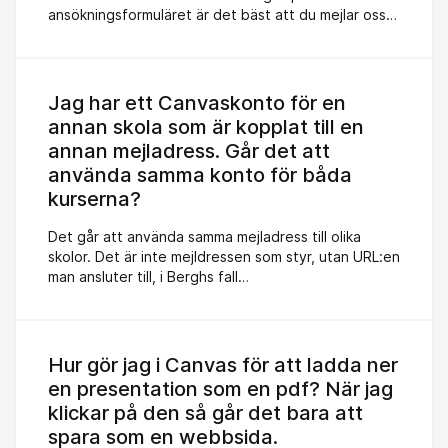
ansökningsformuläret är det bäst att du mejlar oss
på info@berghs.se så ser vi till att rätt person
hjälper dig. Glöm inte att uppge: Ditt namn,
mejladress, mobilnummer och vilken kurs det gäller.
Jag har ett Canvaskonto för en
annan skola som är kopplat till en
annan mejladress. Går det att
använda samma konto för båda
kurserna?
Det går att använda samma mejladress till olika
skolor. Det är inte mejldressen som styr, utan URL:en
man ansluter till, i Berghs fall
https://berghs.instructure.com/ Eftersom du redan
har ett aktiverat konto sedan tidigare ska det räcka
med att besöka berghs.instructure.se, och sedan
logga in med din mailadress och det lösenord som
Hur gör jag i Canvas för att ladda ner
du tidigare valt. Testa! Fortfarande problem?
en presentation som en pdf? När jag
Kontakta support@berghs.se
klickar på den så går det bara att
spara som en webbsida.