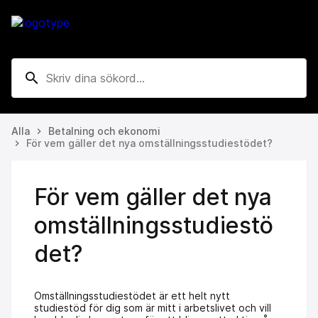
search
Alla
Betalning och ekonomi
keyboard_arrow_right
För vem gäller det nya omställningsstudiestödet?
keyboard_arrow_right
För vem gäller det nya
omställningsstudiestö
det?
Omställnings­studiestödet är ett helt nytt
studiestöd för dig som är mitt i arbetslivet och vill