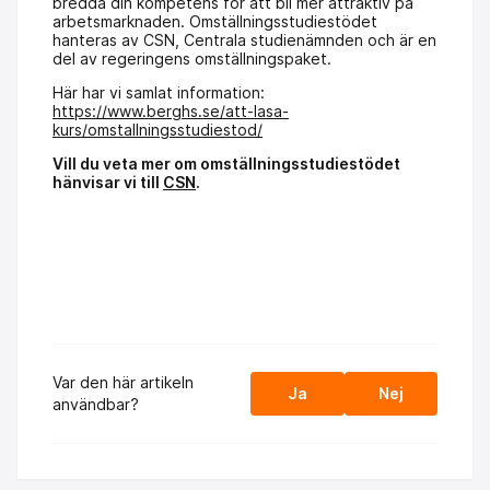
bredda din kompetens för att bli mer attraktiv på
arbets­­marknaden. Omställningsstudiestödet
hanteras av CSN, Centrala studienämnden och är en
del av regeringens omställningspaket.
Här har vi samlat information:
https://www.berghs.se/att-lasa-
kurs/omstallningsstudiestod/
Vill du veta mer om omställningsstudiestödet
hänvisar vi till
CSN
.
Var den här artikeln
Ja
Nej
användbar?