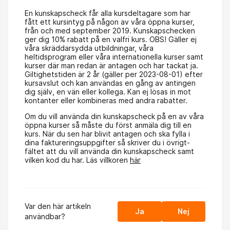
En kunskapscheck får alla kursdeltagare som har
fått ett kursintyg på någon av våra öppna kurser,
från och med september 2019. Kunskapschecken
ger dig 10% rabatt på en valfri kurs. OBS! Gäller ej
våra skräddarsydda utbildningar, våra
heltidsprogram eller våra internationella kurser samt
kurser där man redan är antagen och har tackat ja.
Giltighetstiden är 2 år (gäller per 2023-08-01) efter
kursavslut och kan användas en gång av antingen
dig själv, en vän eller kollega.
Kan ej lösas in mot
kontanter eller kombineras med andra rabatter.
Om du vill använda din kunskapscheck på en av våra
öppna kurser så måste du först anmäla dig till en
kurs. När du sen har blivit antagen och ska fylla i
dina faktureringsuppgifter så skriver du i övrigt-
fältet att du vill använda din kunskapscheck samt
vilken kod du har. Läs villkoren
här
Var den här artikeln
Ja
Nej
användbar?