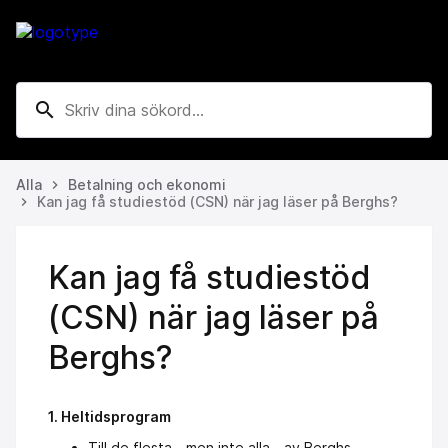
search
Alla
Betalning och ekonomi
keyboard_arrow_right
Kan jag få studiestöd (CSN) när jag läser på Berghs?
keyboard_arrow_right
Kan jag få studiestöd
(CSN) när jag läser på
Berghs?
1. Heltidsprogram
Till de flesta - men inte alla - av Berghs