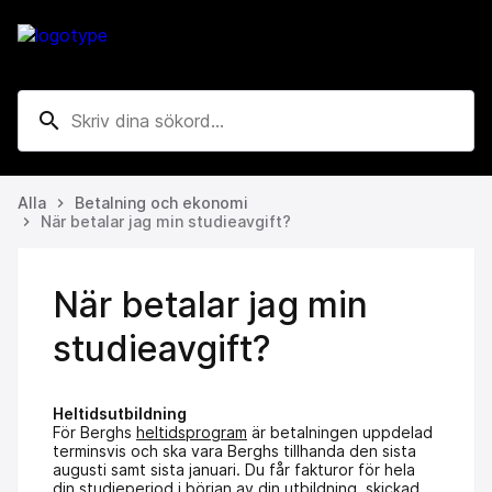
search
Alla
Betalning och ekonomi
keyboard_arrow_right
När betalar jag min studieavgift?
keyboard_arrow_right
När betalar jag min
studieavgift?
Heltidsutbildning
För Berghs
heltidsprogram
är betalningen uppdelad
terminsvis och ska vara Berghs tillhanda den sista
augusti samt sista januari. Du får fakturor för hela
din studieperiod i början av din utbildning, skickad