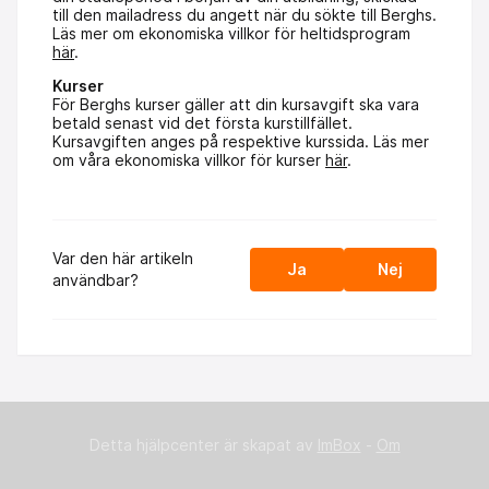
till den mailadress du angett när du sökte till Berghs.
Läs mer om ekonomiska villkor för heltidsprogram
här
.
Kurser
För Berghs kurser gäller att din kursavgift ska vara
betald senast vid det första kurstillfället.
Kursavgiften anges på respektive kurssida. Läs mer
om våra ekonomiska villkor för kurser
här
.
Var den här artikeln
Ja
Nej
användbar?
Detta hjälpcenter är skapat av
ImBox
-
Om