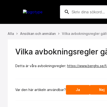
search
Alla
Ansökan och anmälan
Vilka avbokningsregler gäll
keyboard_arrow_right
keyboard_arrow_right
Vilka avbokningsregler gä
Detta är våra avbokningsregler:
https://www.berghs.se/fa
Var den här artikeln användbar?
Ja
Nej