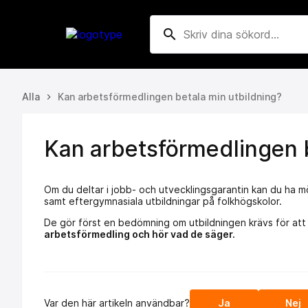
search
Alla
Kan arbetsförmedlingen betala min utbildning?
keyboard_arrow_right
Kan arbetsförmedlingen b
Om du deltar i jobb- och utvecklingsgarantin kan du ha mö
samt eftergymnasiala utbildningar på folkhögskolor.
De gör först en bedömning om utbildningen krävs för att ö
arbetsförmedling och hör vad de säger.
Var den här artikeln användbar?
Ja
Nej